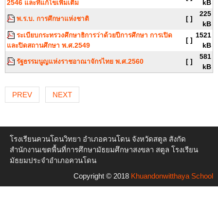
2546 และที่แก้ไขเพิ่มเติม
kB
225
พ.ร.บ. การศึกษาแห่งชาติ
[ ]
kB
ระเบียบกระทรวงศึกษาธิการว่าด้วยปีการศึกษา การเปิด
1521
[ ]
และปิดสถานศึกษา พ.ศ.2549
kB
581
รัฐธรรมนูญแห่งราชอาณาจักรไทย พ.ศ.2560
[ ]
kB
PREV
NEXT
โรงเรียนควนโดนวิทยา อำเภอควนโดน จังหวัดสตูล สังกัด
สำนักงานเขตพื้นที่การศึกษามัธยมศึกษาสงขลา สตูล โรงเรียน
มัธยมประจำอำเภอควนโดน
Copyright © 2018
Khuandonwitthaya School