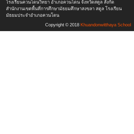
โรงเรียนควนโดนวิทยา อำเภอควนโดน จังหวัดสตูล สังกัด
สำนักงานเขตพื้นที่การศึกษามัธยมศึกษาสงขลา สตูล โรงเรียน
มัธยมประจำอำเภอควนโดน
Copyright © 2018
Khuandonwitthaya School