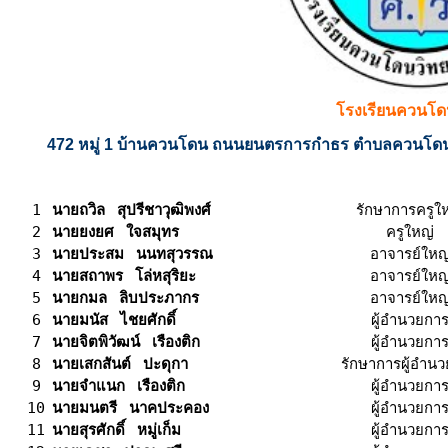
โรงเรียนควนโ
472 หมู่ 1 บ้านควนโดน ถนนยนตรการกำธร ตำบลควนโดน 
1
รักษาการครูใ
นายถวิล สุปรีชาวุฒิพงศ์
2
ครูใหญ่
นายยงยศ ใจสมุทร
3
อาจารย์ใหญ
นายประสม นนทสุวรรณ
4
อาจารย์ใหญ
นายสถาพร โล่หสุริยะ
5
อาจารย์ใหญ
นายกมล ลิบประภากร
6
ผู้อำนวยกา
นายมนัส ไชยศักดิ์
7
ผู้อำนวยกา
นายจิตพิวัฒน์ เรืองติก
8
รักษาการผู้อำน
นายเสกสันต์ ปะดุกา
9
ผู้อำนวยกา
นายจำแนก เรืองติก
10
ผู้อำนวยกา
นายมนตรี นาคประคอง
11
ผู้อำนวยกา
นายสุรศักดิ์ หมู่เก็ม