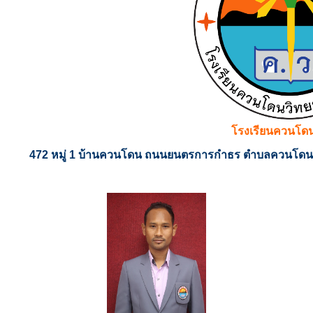
โรงเรียนควนโด
472 หมู่ 1 บ้านควนโดน ถนนยนตรการกำธร ตำบลควนโดน อ