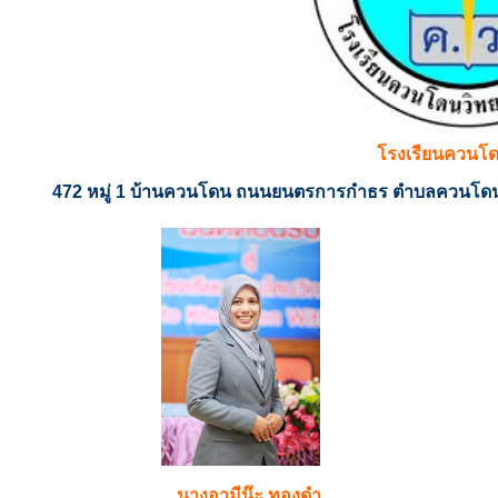
โรงเรียนควนโ
472 หมู่ 1 บ้านควนโดน ถนนยนตรการกำธร ตำบลควนโดน 
นางอามีน๊ะ ทองดำ