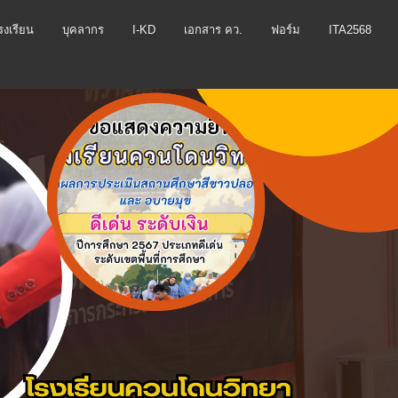
โรงเรียน
บุคลากร
I-KD
เอกสาร คว.
ฟอร์ม
ITA2568