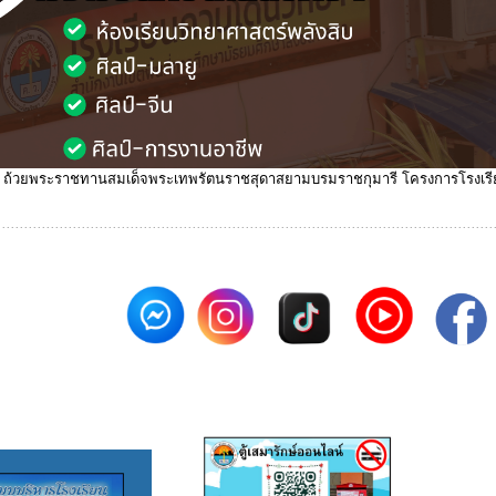
พรัตนราชสุดาสยามบรมราชกุมารี โครงการโรงเรียนปลอดขยะ (Zero Waste School)