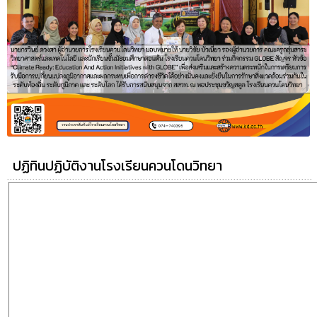
ปฏิทินปฏิบัติงานโรงเรียนควนโดนวิทยา